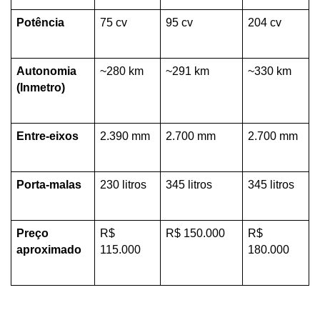
Potência
75 cv
95 cv
204 cv
Autonomia 
~280 km
~291 km
~330 km
(Inmetro)
Entre-eixos
2.390 mm
2.700 mm
2.700 mm
Porta-malas
230 litros
345 litros
345 litros
Preço 
R$ 
R$ 150.000
R$ 
aproximado
115.000
180.000