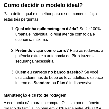
Como decidir o modelo ideal?
Para definir qual é o melhor para o seu momento, faça 
estas três perguntas:
Qual minha quilometragem diária?
 Se for 100% 
urbana e individual, o 
Mini
 atende com folga e 
economia máxima.
Pretendo viajar com o carro?
 Para as rodovias, a 
potência extra e a autonomia do 
Plus
 trazem a 
segurança necessária.
Quem eu carrego no banco traseiro?
 Se você 
usa cadeirinhas de bebê ou leva adultos, o espaço 
interno do 
Standard
 ou 
Plus
 é indispensável.
Manutenção e custo de rodagem
A economia não para na compra. O custo por quilômetro 
rodado da família Dolphin em 2026 varia entre 
R$ 0,12 e 