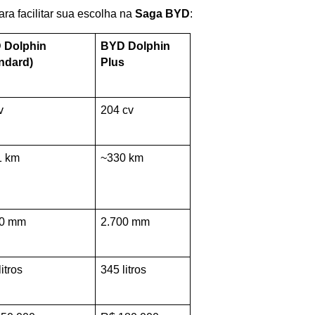
ra facilitar sua escolha na 
Saga BYD
:
Dolphin 
BYD Dolphin 
ndard)
Plus
v
204 cv
1 km
~330 km
00 mm
2.700 mm
itros
345 litros