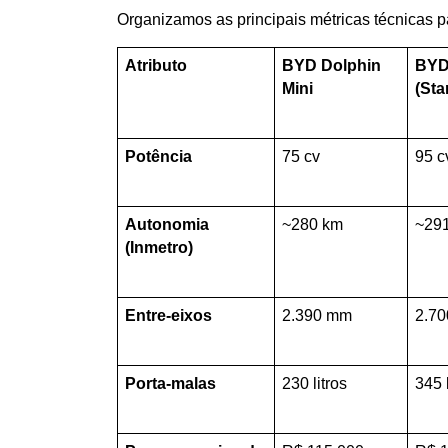
Organizamos as principais métricas técnicas pa
Atributo
BYD Dolphin 
BYD 
Mini
(Sta
Potência
75 cv
95 c
Autonomia 
~280 km
~29
(Inmetro)
Entre-eixos
2.390 mm
2.7
Porta-malas
230 litros
345 l