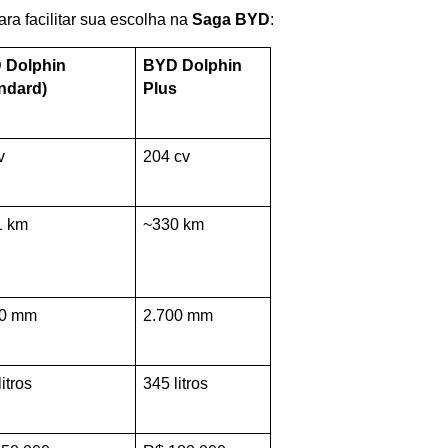
ra facilitar sua escolha na 
Saga BYD
:
Dolphin 
BYD Dolphin 
ndard)
Plus
v
204 cv
1 km
~330 km
00 mm
2.700 mm
itros
345 litros