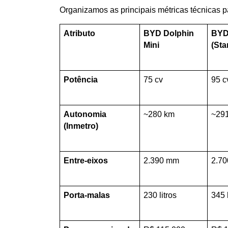
Organizamos as principais métricas técnicas pa
Atributo
BYD Dolphin 
BYD 
Mini
(Sta
Potência
75 cv
95 c
Autonomia 
~280 km
~29
(Inmetro)
Entre-eixos
2.390 mm
2.7
Porta-malas
230 litros
345 l