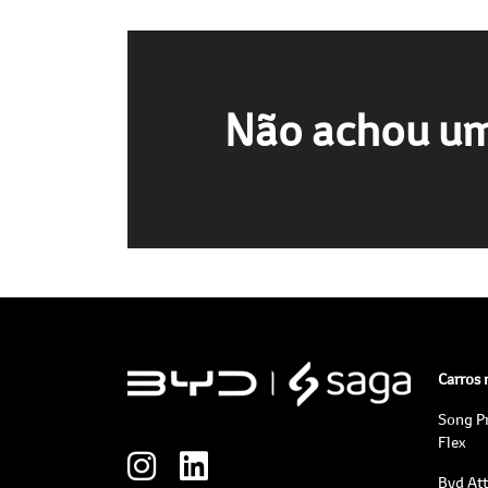
Não achou um
Carros
Song P
Flex
Byd At