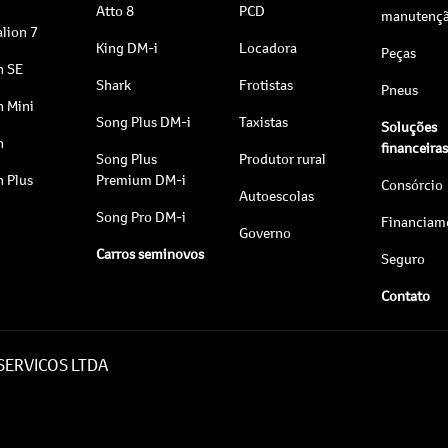
Atto 8
PCD
manutenç
lion 7
King DM-i
Locadora
Peças
n SE
Shark
Frotistas
Pneus
n Mini
Song Plus DM-i
Taxistas
Soluções
n
financeira
Song Plus
Produtor rural
n Plus
Premium DM-i
Consórcio
Autoescolas
Song Pro DM-i
Financiam
Governo
Carros seminovos
Seguro
Contato
 SERVICOS LTDA