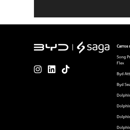
Carros
Song P
Flex
Byd At
Byd Sea
Dolphi
Dolphi
Dolphi
Dolphi