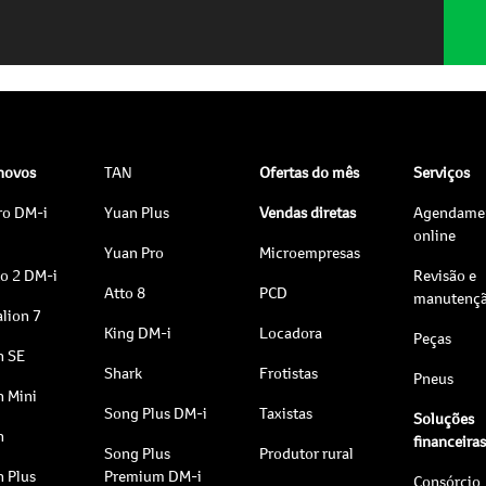
 novos
TAN
Ofertas do mês
Serviços
ro DM-i
Yuan Plus
Vendas diretas
Agendame
online
Yuan Pro
Microempresas
to 2 DM-i
Revisão e
Atto 8
PCD
manutenç
lion 7
King DM-i
Locadora
Peças
n SE
Shark
Frotistas
Pneus
n Mini
Song Plus DM-i
Taxistas
Soluções
n
financeira
Song Plus
Produtor rural
n Plus
Premium DM-i
Consórcio