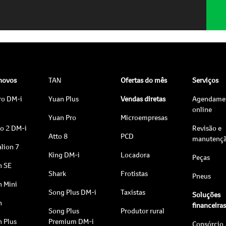
 novos
TAN
Ofertas do mês
Serviços
ro DM-i
Yuan Plus
Vendas diretas
Agendame
online
Yuan Pro
Microempresas
to 2 DM-i
Revisão e
Atto 8
PCD
manutenç
lion 7
King DM-i
Locadora
Peças
n SE
Shark
Frotistas
Pneus
n Mini
Song Plus DM-i
Taxistas
Soluções
n
financeira
Song Plus
Produtor rural
n Plus
Premium DM-i
Consórcio