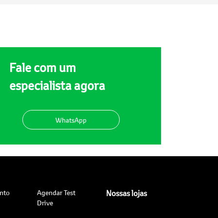
Fale com um
especialista agora
WhatsApp
nto
Agendar Test
Nossas lojas
Drive