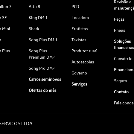
Revisão e
lion 7
Atto 8
PCD
manutenç
n SE
King DM-i
Locadora
Peças
n Mini
Shark
Frotistas
Pneus
n
Song Plus DM-i
Taxistas
Soluções
financeira
n Plus
Song Plus
Produtor rural
Premium DM-i
Consórcio
Autoescolas
Song Pro DM-i
Financiam
Governo
Carros seminovos
Seguro
Serviços
Ofertas do mês
Contato
Fale cono
 SERVICOS LTDA