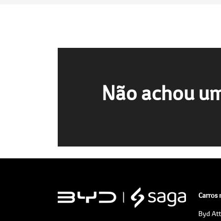
Não achou um
Carros
Byd At