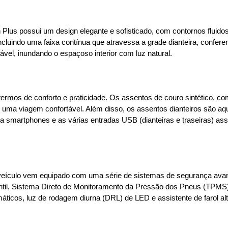
in Plus possui um design elegante e sofisticado, com contornos flui
incluindo uma faixa contínua que atravessa a grade dianteira, confere
vel, inundando o espaçoso interior com luz natural.
termos de conforto e praticidade. Os assentos de couro sintético, com 
 uma viagem confortável. Além disso, os assentos dianteiros são aque
ra smartphones e as várias entradas USB (dianteiras e traseiras) as
veículo vem equipado com uma série de sistemas de segurança avanç
ntil, Sistema Direto de Monitoramento da Pressão dos Pneus (TPMS) 
máticos, luz de rodagem diurna (DRL) de LED e assistente de farol al