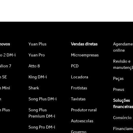
 novos
Yuan Plus
Vendas diretas
Agendame
online
to 2 DM-i
Yuan Pro
Microempresas
Revisão e
lion 7
Atto 8
PCD
manutenç
n SE
King DM-i
Locadora
Peças
n Mini
Shark
Frotistas
Pneus
n
Song Plus DM-i
Taxistas
Soluções
financeira
n Plus
Song Plus
Produtor rural
Premium DM-i
Consórcio
Autoescolas
Song Pro DM-i
Financiam
Governo