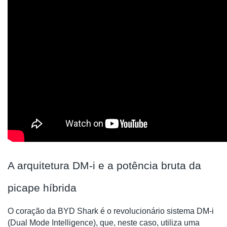
A arquitetura DM-i e a potência bruta da
picape híbrida
O coração da BYD Shark é o revolucionário sistema DM-i
(Dual Mode Intelligence), que, neste caso, utiliza uma