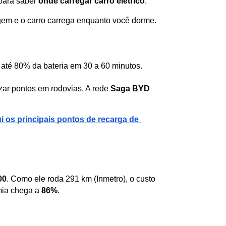
para saber 
onde carregar carro elétrico
:
gem e o carro carrega enquanto você dorme.
até 80% da bateria em 30 a 60 minutos.
ar pontos em rodovias. A rede 
Saga BYD
i os principais pontos de recarga de 
00
. Como ele roda 291 km (Inmetro), o custo 
mia chega a 
86%
.