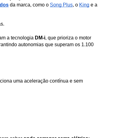
idos
 da marca, como o 
Song Plus
, o 
King
 e a 
s.
am a tecnologia 
DM-i
, que prioriza o motor 
garantindo autonomias que superam os 1.100 
orciona uma aceleração contínua e sem 