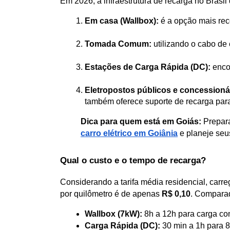
Em 2026, a infraestrutura de recarga no Brasil
Em casa (Wallbox):
 é a opção mais re
Tomada Comum:
 utilizando o cabo d
Estações de Carga Rápida (DC):
 enco
Eletropostos públicos e concessioná
também oferece suporte de recarga para
Dica para quem está em Goiás:
 Prepar
carro elétrico em Goiânia
 e planeje seus
Qual o custo e o tempo de recarga?
Considerando a tarifa média residencial, car
por quilômetro é de apenas 
R$ 0,10
. Comparad
Wallbox (7kW):
 8h a 12h para carga co
Carga Rápida (DC):
 30 min a 1h para 