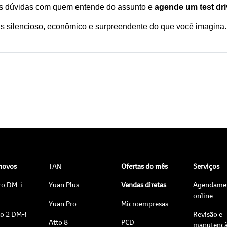
uas dúvidas com quem entende do assunto e 
agende um test dr
s silencioso, econômico e surpreendente do que você imagina. 
 novos
TAN
Ofertas do mês
Serviços
ro DM-i
Yuan Plus
Vendas diretas
Agendame
online
Yuan Pro
Microempresas
to 2 DM-i
Revisão e
Atto 8
PCD
manutenç