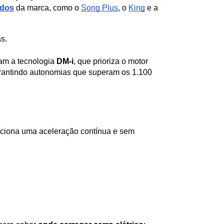
idos
 da marca, como o 
Song Plus
, o 
King
 e a 
s.
am a tecnologia 
DM-i
, que prioriza o motor 
garantindo autonomias que superam os 1.100 
orciona uma aceleração contínua e sem 