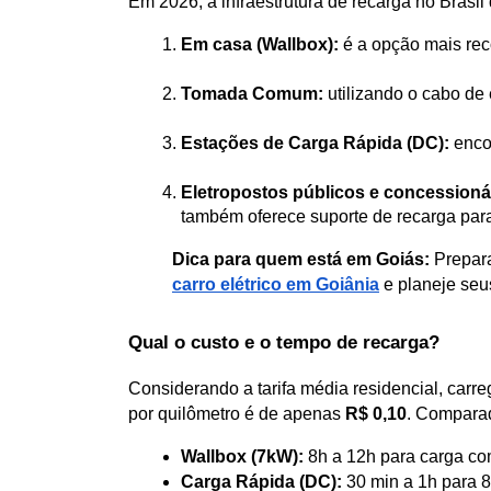
Em 2026, a infraestrutura de recarga no Brasil
Em casa (Wallbox):
 é a opção mais re
Tomada Comum:
 utilizando o cabo d
Estações de Carga Rápida (DC):
 enco
Eletropostos públicos e concessioná
também oferece suporte de recarga para
Dica para quem está em Goiás:
 Prepar
carro elétrico em Goiânia
 e planeje seus
Qual o custo e o tempo de recarga?
Considerando a tarifa média residencial, car
por quilômetro é de apenas 
R$ 0,10
. Comparad
Wallbox (7kW):
 8h a 12h para carga co
Carga Rápida (DC):
 30 min a 1h para 