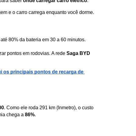
para saber 
onde carregar carro elétrico
:
gem e o carro carrega enquanto você dorme.
até 80% da bateria em 30 a 60 minutos.
ar pontos em rodovias. A rede 
Saga BYD
i os principais pontos de recarga de 
00
. Como ele roda 291 km (Inmetro), o custo 
mia chega a 
86%
.