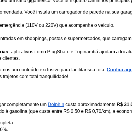
 deu um salto gigantesco. Você tem quatro caminhos principais 
comendada. Você instala um carregador de parede na sua gara
e emergência (110V ou 220V) que acompanha o veículo.
ntradas em shoppings, postos e supermercados, que carregam 
rias:
 aplicativos como PlugShare e Tupinambá ajudam a localiz
 clientes.
amos um conteúdo exclusivo para facilitar sua rota.
Confira aqu
 trajetos com total tranquilidade!
regar completamente um 
Dolphin
 custa aproximadamente 
R$ 31,
o à gasolina (que custa entre R$ 0,50 e R$ 0,70/km), a econo
mpleta.
80%.