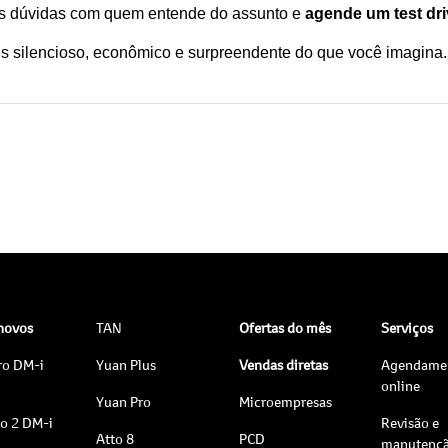
uas dúvidas com quem entende do assunto e 
agende um test dr
s silencioso, econômico e surpreendente do que você imagina. 
 novos
TAN
Ofertas do mês
Serviços
ro DM-i
Yuan Plus
Vendas diretas
Agendame
online
Yuan Pro
Microempresas
to 2 DM-i
Revisão e
Atto 8
PCD
manutenç