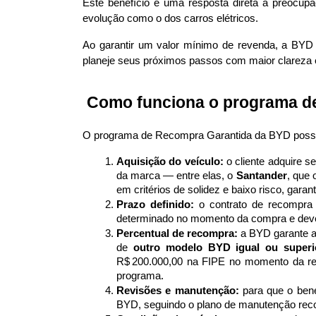
Este benefício é uma resposta direta à preocu
evolução como o dos carros elétricos. 
Ao garantir um valor mínimo de revenda, a BYD el
planeje seus próximos passos com maior clareza e
 Como funciona o programa d
O programa de Recompra Garantida da BYD possu
Aquisição do veículo:
 o cliente adquire 
da marca — entre elas, o 
Santander
, que 
em critérios de solidez e baixo risco, gara
Prazo definido:
 o contrato de recompra
determinado no momento da compra e deve s
Percentual de recompra:
 a BYD garante a
de 
outro modelo BYD igual ou superi
R$ 200.000,00 na FIPE no momento da re
programa. 
Revisões e manutenção:
 para que o bene
BYD, seguindo o plano de manutenção reco