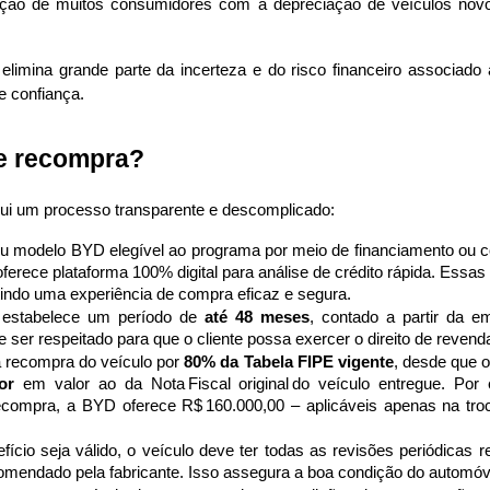
pação de muitos consumidores com a depreciação de veículos no
imina grande parte da incerteza e do risco financeiro associado à
 confiança. 
e recompra?
i um processo transparente e descomplicado:
seu modelo BYD elegível ao programa por meio de financiamento ou co
oferece plataforma 100% digital para análise de crédito rápida. Essa
ntindo uma experiência de compra eficaz e segura. 
 estabelece um período de 
até 48 meses
, contado a partir da e
er respeitado para que o cliente possa exercer o direito de reven
 recompra do veículo por 
80% da Tabela FIPE vigente
, desde que o
or
 em valor ao da Nota Fiscal original do veículo entregue. Por
compra, a BYD oferece R$ 160.000,00 – aplicáveis apenas na tro
fício seja válido, o veículo deve ter todas as revisões periódicas 
mendado pela fabricante. Isso assegura a boa condição do automóv