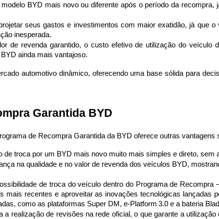
um modelo BYD mais novo ou diferente após o período da recompra, já
 projetar seus gastos e investimentos com maior exatidão, já que o v
ação inesperada.
lor de revenda garantido, o custo efetivo de utilização do veículo
 BYD ainda mais vantajoso.
rcado automotivo dinâmico, oferecendo uma base sólida para decis
ompra Garantida BYD 
 programa de Recompra Garantida da BYD oferece outras vantagens si
so de troca por um BYD mais novo muito mais simples e direto, sem
iança na qualidade e no valor de revenda dos veículos BYD, mostrando
ossibilidade de troca do veículo dentro do Programa de Recompra 
os mais recentes e aproveitar as inovações tecnológicas lançadas p
das, como as plataformas Super DM, e-Platform 3.0 e a bateria Bla
va a realização de revisões na rede oficial, o que garante a utilizaçã