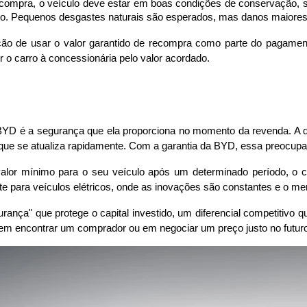
ompra, o veículo deve estar em boas condições de conservação, se
ato. Pequenos desgastes naturais são esperados, mas danos maiores p
opção de usar o valor garantido de recompra como parte do pagamen
 o carro à concessionária pelo valor acordado.
YD é a segurança que ela proporciona no momento da revenda. A d
que se atualiza rapidamente. Com a garantia da BYD, essa preocup
alor mínimo para o seu veículo após um determinado período, o cli
nte para veículos elétricos, onde as inovações são constantes e o 
rança" que protege o capital investido, um diferencial competitivo 
 em encontrar um comprador ou em negociar um preço justo no futur