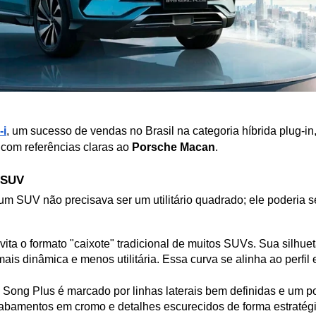
-i
, um sucesso de vendas no Brasil na categoria híbrida plug-i
com referências claras ao 
Porsche Macan
.
 SUV
m SUV não precisava ser um utilitário quadrado; ele poderia se
vita o formato "caixote" tradicional de muitos SUVs. Sua silhuet
mais dinâmica e menos utilitária. Essa curva se alinha ao perfi
Song Plus é marcado por linhas laterais bem definidas e um po
cabamentos em cromo e detalhes escurecidos de forma estratég