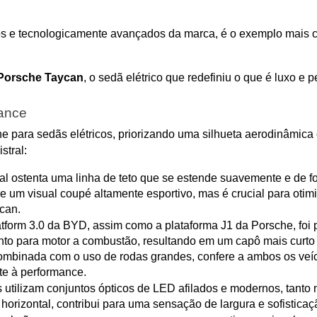
s e tecnologicamente avançados da marca, é o exemplo mais c
Porsche Taycan
, o sedã elétrico que redefiniu o que é luxo e p
mance
para sedãs elétricos, priorizando uma silhueta aerodinâmica 
stral:
al ostenta uma linha de teto que se estende suavemente e de for
 um visual coupé altamente esportivo, mas é crucial para otimi
can.
atform 3.0 da BYD, assim como a plataforma J1 da Porsche, foi pr
o para motor a combustão, resultando em um capô mais curto 
 combinada com o uso de rodas grandes, confere a ambos os veíc
te à performance.
tilizam conjuntos ópticos de LED afilados e modernos, tanto na 
 horizontal, contribui para uma sensação de largura e sofistica