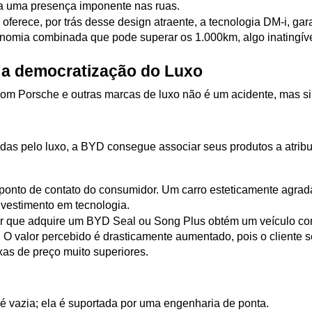
ha uma presença imponente nas ruas.
oferece, por trás desse design atraente, a tecnologia DM-i, gar
nomia combinada que pode superar os 1.000km, algo inatingív
e a democratização do Luxo
com Porsche e outras marcas de luxo não é um acidente, mas si
das pelo luxo, a BYD consegue associar seus produtos a atrib
o ponto de contato do consumidor. Um carro esteticamente agrad
investimento em tecnologia.
r que adquire um BYD Seal ou Song Plus obtém um veículo com
o. O valor percebido é drasticamente aumentado, pois o cliente 
as de preço muito superiores.
 é vazia; ela é suportada por uma engenharia de ponta. 