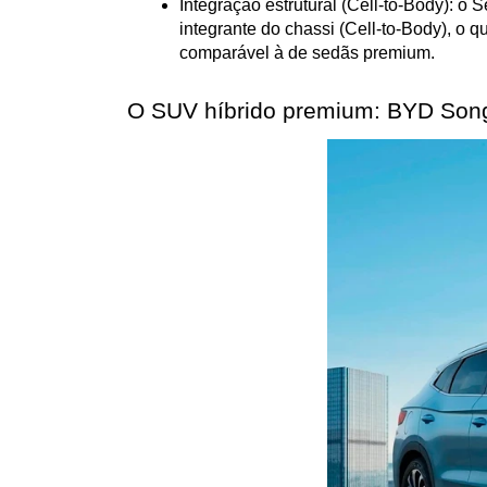
Integração estrutural (Cell-to-Body): o
integrante do chassi (Cell-to-Body), o q
comparável à de sedãs premium.
O SUV híbrido premium: BYD Song