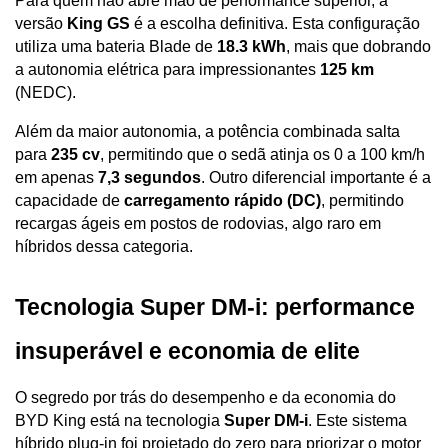
Para quem não abre mão de performance superior, a 
versão 
King GS
 é a escolha definitiva. Esta configuração 
utiliza uma bateria Blade de 
18.3 kWh
, mais que dobrando 
a autonomia elétrica para impressionantes 
125 km
(NEDC). 
Além da maior autonomia, a potência combinada salta 
para 
235 cv
, permitindo que o sedã atinja os 0 a 100 km/h 
em apenas 
7,3 segundos
. Outro diferencial importante é a 
capacidade de 
carregamento rápido (DC)
, permitindo 
recargas ágeis em postos de rodovias, algo raro em 
híbridos dessa categoria.
Tecnologia Super DM-i: performance 
insuperável e economia de elite
O segredo por trás do desempenho e da economia do 
BYD King está na tecnologia 
Super DM-i
. Este sistema 
híbrido plug-in foi projetado do zero para priorizar o motor 