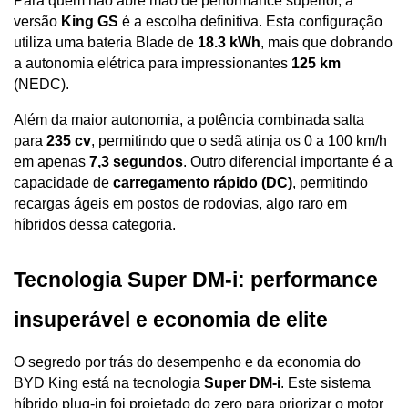
Para quem não abre mão de performance superior, a 
versão 
King GS
 é a escolha definitiva. Esta configuração 
utiliza uma bateria Blade de 
18.3 kWh
, mais que dobrando 
a autonomia elétrica para impressionantes 
125 km
(NEDC). 
Além da maior autonomia, a potência combinada salta 
para 
235 cv
, permitindo que o sedã atinja os 0 a 100 km/h 
em apenas 
7,3 segundos
. Outro diferencial importante é a 
capacidade de 
carregamento rápido (DC)
, permitindo 
recargas ágeis em postos de rodovias, algo raro em 
híbridos dessa categoria.
Tecnologia Super DM-i: performance 
insuperável e economia de elite
O segredo por trás do desempenho e da economia do 
BYD King está na tecnologia 
Super DM-i
. Este sistema 
híbrido plug-in foi projetado do zero para priorizar o motor 