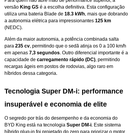
Para quem não abre mão de performance superior, a 
versão 
King GS
 é a escolha definitiva. Esta configuração 
utiliza uma bateria Blade de 
18.3 kWh
, mais que dobrando 
a autonomia elétrica para impressionantes 
125 km
(NEDC). 
Além da maior autonomia, a potência combinada salta 
para 
235 cv
, permitindo que o sedã atinja os 0 a 100 km/h 
em apenas 
7,3 segundos
. Outro diferencial importante é a 
capacidade de 
carregamento rápido (DC)
, permitindo 
recargas ágeis em postos de rodovias, algo raro em 
híbridos dessa categoria.
Tecnologia Super DM-i: performance 
insuperável e economia de elite
O segredo por trás do desempenho e da economia do 
BYD King está na tecnologia 
Super DM-i
. Este sistema 
híbrido plug-in foi projetado do zero para priorizar o motor 