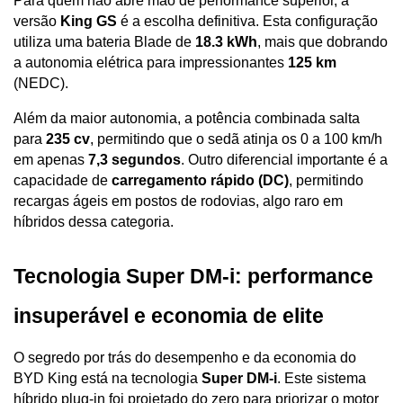
Para quem não abre mão de performance superior, a 
versão 
King GS
 é a escolha definitiva. Esta configuração 
utiliza uma bateria Blade de 
18.3 kWh
, mais que dobrando 
a autonomia elétrica para impressionantes 
125 km
(NEDC). 
Além da maior autonomia, a potência combinada salta 
para 
235 cv
, permitindo que o sedã atinja os 0 a 100 km/h 
em apenas 
7,3 segundos
. Outro diferencial importante é a 
capacidade de 
carregamento rápido (DC)
, permitindo 
recargas ágeis em postos de rodovias, algo raro em 
híbridos dessa categoria.
Tecnologia Super DM-i: performance 
insuperável e economia de elite
O segredo por trás do desempenho e da economia do 
BYD King está na tecnologia 
Super DM-i
. Este sistema 
híbrido plug-in foi projetado do zero para priorizar o motor 