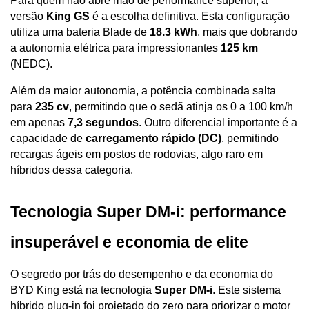
Para quem não abre mão de performance superior, a 
versão 
King GS
 é a escolha definitiva. Esta configuração 
utiliza uma bateria Blade de 
18.3 kWh
, mais que dobrando 
a autonomia elétrica para impressionantes 
125 km
(NEDC). 
Além da maior autonomia, a potência combinada salta 
para 
235 cv
, permitindo que o sedã atinja os 0 a 100 km/h 
em apenas 
7,3 segundos
. Outro diferencial importante é a 
capacidade de 
carregamento rápido (DC)
, permitindo 
recargas ágeis em postos de rodovias, algo raro em 
híbridos dessa categoria.
Tecnologia Super DM-i: performance 
insuperável e economia de elite
O segredo por trás do desempenho e da economia do 
BYD King está na tecnologia 
Super DM-i
. Este sistema 
híbrido plug-in foi projetado do zero para priorizar o motor 