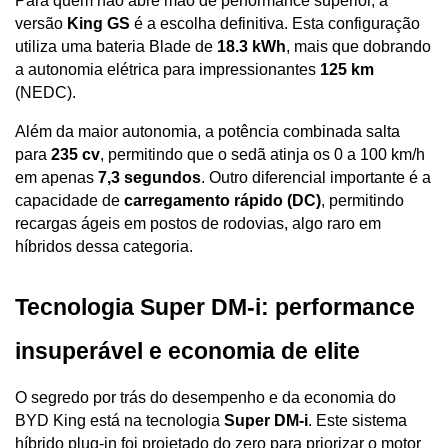
Para quem não abre mão de performance superior, a 
versão 
King GS
 é a escolha definitiva. Esta configuração 
utiliza uma bateria Blade de 
18.3 kWh
, mais que dobrando 
a autonomia elétrica para impressionantes 
125 km
(NEDC). 
Além da maior autonomia, a potência combinada salta 
para 
235 cv
, permitindo que o sedã atinja os 0 a 100 km/h 
em apenas 
7,3 segundos
. Outro diferencial importante é a 
capacidade de 
carregamento rápido (DC)
, permitindo 
recargas ágeis em postos de rodovias, algo raro em 
híbridos dessa categoria.
Tecnologia Super DM-i: performance 
insuperável e economia de elite
O segredo por trás do desempenho e da economia do 
BYD King está na tecnologia 
Super DM-i
. Este sistema 
híbrido plug-in foi projetado do zero para priorizar o motor 