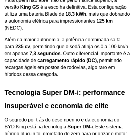
Para quem não abre mão de performance superior, a 
versão 
King GS
 é a escolha definitiva. Esta configuração 
utiliza uma bateria Blade de 
18.3 kWh
, mais que dobrando 
a autonomia elétrica para impressionantes 
125 km
(NEDC). 
Além da maior autonomia, a potência combinada salta 
para 
235 cv
, permitindo que o sedã atinja os 0 a 100 km/h 
em apenas 
7,3 segundos
. Outro diferencial importante é a 
capacidade de 
carregamento rápido (DC)
, permitindo 
recargas ágeis em postos de rodovias, algo raro em 
híbridos dessa categoria.
Tecnologia Super DM-i: performance 
insuperável e economia de elite
O segredo por trás do desempenho e da economia do 
BYD King está na tecnologia 
Super DM-i
. Este sistema 
híbrido plug-in foi projetado do zero para priorizar o motor 