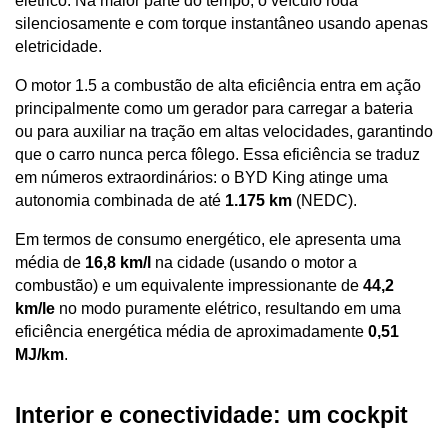
elétrico. Na maior parte do tempo, o veículo roda 
silenciosamente e com torque instantâneo usando apenas 
eletricidade. 
O motor 1.5 a combustão de alta eficiência entra em ação 
principalmente como um gerador para carregar a bateria 
ou para auxiliar na tração em altas velocidades, garantindo 
que o carro nunca perca fôlego. Essa eficiência se traduz 
em números extraordinários: o BYD King atinge uma 
autonomia combinada de até 
1.175 km
 (NEDC). 
Em termos de consumo energético, ele apresenta uma 
média de 
16,8 km/l
 na cidade (usando o motor a 
combustão) e um equivalente impressionante de 
44,2 
km/le
 no modo puramente elétrico, resultando em uma 
eficiência energética média de aproximadamente 
0,51 
MJ/km
.
Interior e conectividade: um cockpit 