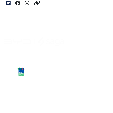
Desacelere. Seu bem maior é a vida.
Carros novos
Song Pro DM-i Flex
Byd Atto 2 DM-i
Byd Sealion 7