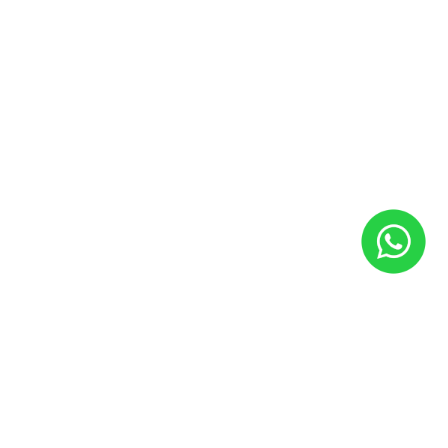
Produtor rural
Autoescolas
Governo
Serviços
Agendamento online
Revisão e manutenção
Peças
Pneus
Soluções financeiras
Consórcio
Financiamento
Seguro