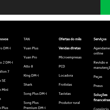
 novos
TAN
Ofertas do mês
Serviços
ro DM-i
Yuan Plus
Vendas diretas
Agendame
online
Yuan Pro
Microempresas
to 2 DM-i
Revisão e
Atto 8
PCD
manutenç
lion 7
King DM-i
Locadora
Peças
n SE
Shark
Frotistas
Pneus
n Mini
Song Plus DM-i
Taxistas
Soluções
n
financeira
Song Plus
Produtor rural
n Plus
Premium DM-i
Consórcio