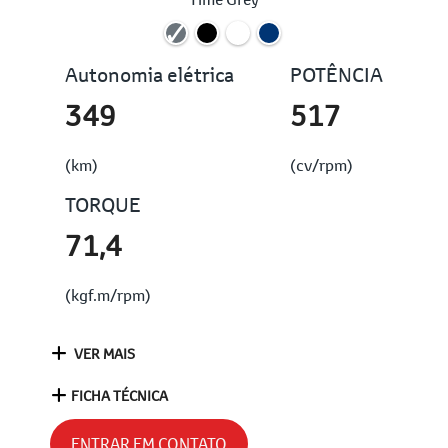
Autonomia elétrica
POTÊNCIA
349
517
(km)
(cv/rpm)
TORQUE
71,4
(kgf.m/rpm)
VER MAIS
FICHA TÉCNICA
ENTRAR EM CONTATO