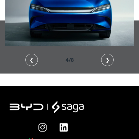
❮
4/8
❯