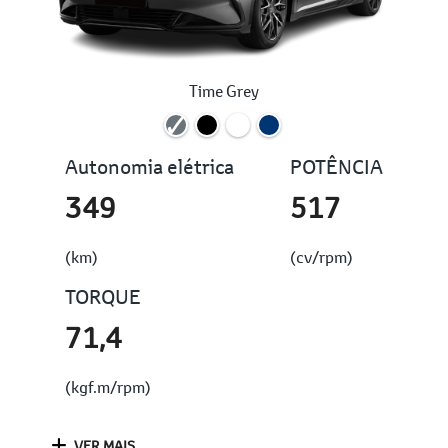
Time Grey
Autonomia elétrica
POTÊNCIA
349
517
(km)
(cv/rpm)
TORQUE
71,4
(kgf.m/rpm)
VER MAIS