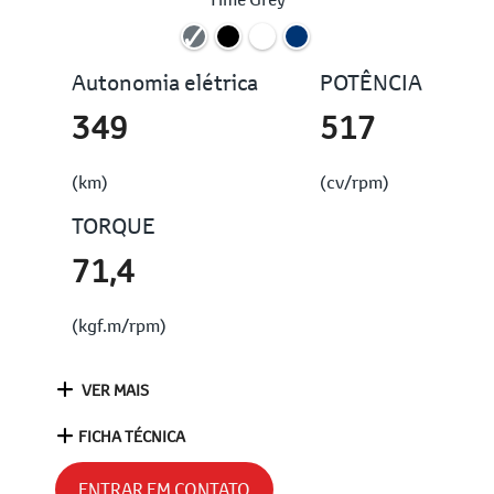
Autonomia elétrica
POTÊNCIA
349
517
(km)
(cv/rpm)
TORQUE
71,4
(kgf.m/rpm)
VER MAIS
FICHA TÉCNICA
ENTRAR EM CONTATO