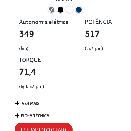
Autonomia elétrica
POTÊNCIA
349
517
(km)
(cv/rpm)
TORQUE
71,4
(kgf.m/rpm)
VER MAIS
FICHA TÉCNICA
ENTRAR EM CONTATO