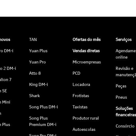
 novos
TAN
Ofertas do mês
Serviços
ro DM-i
Yuan Plus
Vendas diretas
Agendame
online
Yuan Pro
Microempresas
to 2 DM-i
Revisão e
Atto 8
PCD
manutenç
lion 7
King DM-i
Locadora
Peças
n SE
Shark
Frotistas
Pneus
n Mini
Song Plus DM-i
Taxistas
Soluções
n
financeira
Song Plus
Produtor rural
n Plus
Premium DM-i
Consórcio
Autoescolas
Song Pro DM-i