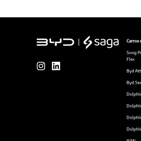
Carros
Song P
Flex
Byd At
Byd Sea
Dolphi
Dolphi
Dolphi
Dolphi
HAN