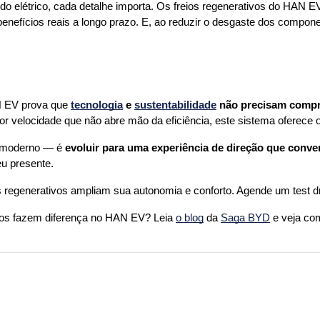
o elétrico, cada detalhe importa. Os freios regenerativos do HAN EV
enefícios reais a longo prazo. E, ao reduzir o desgaste dos compone
AN EV prova que 
tecnologia
 e 
sustentabilidade
 não precisam comp
 velocidade que não abre mão da eficiência, este sistema oferece 
 moderno — é 
evoluir para uma experiência de direção que conv
eu presente.
egenerativos ampliam sua autonomia e conforto. Agende um test driv
vos fazem diferença no HAN EV? Leia 
o blog
 da 
Saga BYD
 e veja co