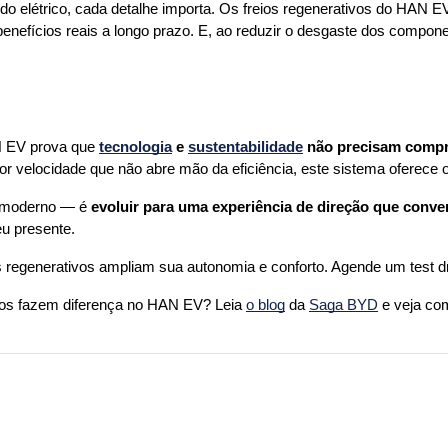
o elétrico, cada detalhe importa. Os freios regenerativos do HAN EV
enefícios reais a longo prazo. E, ao reduzir o desgaste dos compone
AN EV prova que 
tecnologia
 e 
sustentabilidade
 não precisam comp
 velocidade que não abre mão da eficiência, este sistema oferece 
 moderno — é 
evoluir para uma experiência de direção que conv
eu presente.
egenerativos ampliam sua autonomia e conforto. Agende um test driv
vos fazem diferença no HAN EV? Leia 
o blog
 da 
Saga BYD
 e veja co