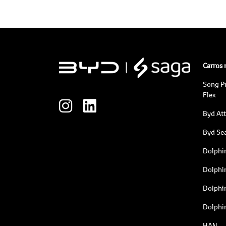
Carros
Song P
Flex
Byd At
Byd Sea
Dolphi
Dolphi
Dolphi
Dolphi
HAN