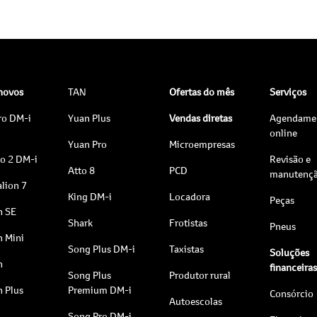
 novos
TAN
Ofertas do mês
Serviços
ro DM-i
Yuan Plus
Vendas diretas
Agendame
online
Yuan Pro
Microempresas
to 2 DM-i
Revisão e
Atto 8
PCD
manutenç
lion 7
King DM-i
Locadora
Peças
n SE
Shark
Frotistas
Pneus
n Mini
Song Plus DM-i
Taxistas
Soluções
n
financeira
Song Plus
Produtor rural
n Plus
Premium DM-i
Consórcio
Autoescolas
Song Pro DM-i