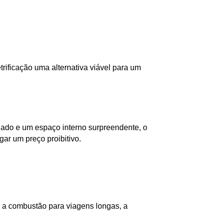
ificação uma alternativa viável para um 
Estes hatchbacks 100% elétricos redefiniram o que é um carro elétrico acessível no país. Com um design arrojado e um espaço interno surpreendente, o 
ar um preço proibitivo. 
a combustão para viagens longas, a 