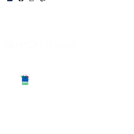
Desacelere. Seu bem maior é a vida.
Carros novos
Song Pro DM-i Flex
Byd Atto 2 DM-i
Byd Sealion 7