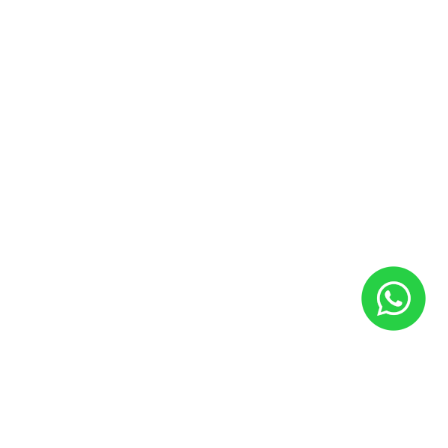
Autoescolas
Governo
Serviços
Agendamento online
Revisão e manutenção
Peças
Pneus
Soluções financeiras
Consórcio
Financiamento
Seguro
Contato