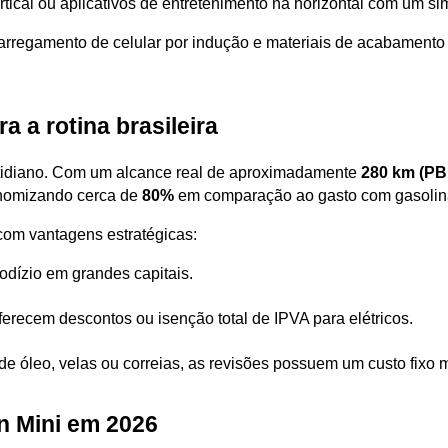
tical ou aplicativos de entretenimento na horizontal com um si
rregamento de celular por indução e materiais de acabamento 
 a rotina brasileira
otidiano. Com um alcance real de aproximadamente 
280 km (PB
nomizando cerca de 
80%
 em comparação ao gasto com gasolin
 com vantagens estratégicas:
rodízio em grandes capitais.
ferecem descontos ou isenção total de IPVA para elétricos.
de óleo, velas ou correias, as revisões possuem um custo fixo 
n Mini em 2026