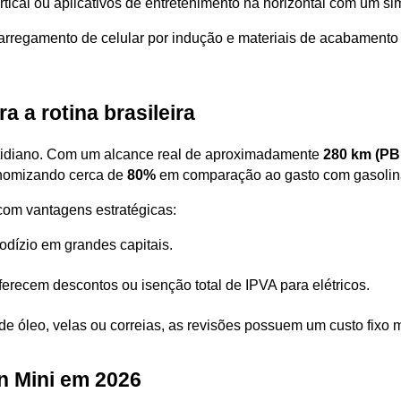
tical ou aplicativos de entretenimento na horizontal com um si
rregamento de celular por indução e materiais de acabamento 
 a rotina brasileira
otidiano. Com um alcance real de aproximadamente 
280 km (PB
nomizando cerca de 
80%
 em comparação ao gasto com gasolin
 com vantagens estratégicas:
rodízio em grandes capitais.
ferecem descontos ou isenção total de IPVA para elétricos.
de óleo, velas ou correias, as revisões possuem um custo fixo 
n Mini em 2026