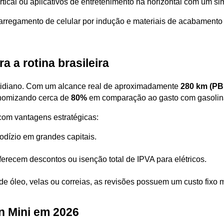
tical ou aplicativos de entretenimento na horizontal com um si
rregamento de celular por indução e materiais de acabamento 
 a rotina brasileira
otidiano. Com um alcance real de aproximadamente 
280 km (PB
nomizando cerca de 
80%
 em comparação ao gasto com gasolin
 com vantagens estratégicas:
rodízio em grandes capitais.
ferecem descontos ou isenção total de IPVA para elétricos.
de óleo, velas ou correias, as revisões possuem um custo fixo 
n Mini em 2026