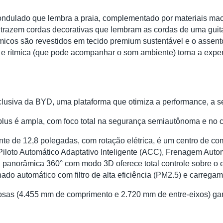
ondulado que lembra a praia, complementado por materiais ma
as trazem cordas decorativas que lembram as cordas de uma gu
icos são revestidos em tecido premium sustentável e o assento 
 e rítmica (que pode acompanhar o som ambiente) torna a experiê
clusiva da BYD, uma plataforma que otimiza a performance, a s
plus é ampla, com foco total na segurança semiautônoma e no c
utuante de 12,8 polegadas, com rotação elétrica, é um centro de
Piloto Automático Adaptativo Inteligente (ACC), Frenagem Aut
 panorâmica 360° com modo 3D oferece total controle sobre o 
nado automático com filtro de alta eficiência (PM2.5) e carrega
osas (4.455 mm de comprimento e 2.720 mm de entre-eixos) g