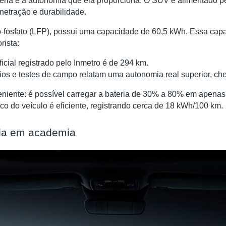
eria e a autonomia que ela proporciona. O SUV é alimentado 
netração e durabilidade.
ferro-fosfato (LFP), possui uma capacidade de 60,5 kWh. Essa c
rista:
cial registrado pelo Inmetro é de 294 km.
ios e testes de campo relatam uma autonomia real superior, ch
eniente: é possível carregar a bateria de 30% a 80% em apenas
o do veículo é eficiente, registrando cerca de 18 kWh/100 km.
rada em academia