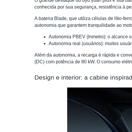
O grande destaque do byd yuan plus é sua bat
conhecida por sua segurança, resistência à pe
A bateria Blade, que utiliza células de lítio-
autonomia que garantem tranquilidade ao moto
Autonomia PBEV (Inmetro): o alcance ofi
Autonomia real (usuários): muitos usuár
Além da autonomia, a recarga é rápida e conv
(DC) com potência de 80 kW. O consumo elétric
Design e interior: a cabine inspi