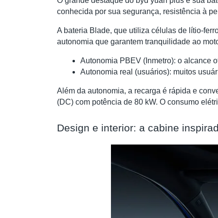
O grande destaque do byd yuan plus é sua bat
conhecida por sua segurança, resistência à pe
A bateria Blade, que utiliza células de lítio-
autonomia que garantem tranquilidade ao moto
Autonomia PBEV (Inmetro): o alcance ofi
Autonomia real (usuários): muitos usuár
Além da autonomia, a recarga é rápida e conv
(DC) com potência de 80 kW. O consumo elétric
Design e interior: a cabine inspi