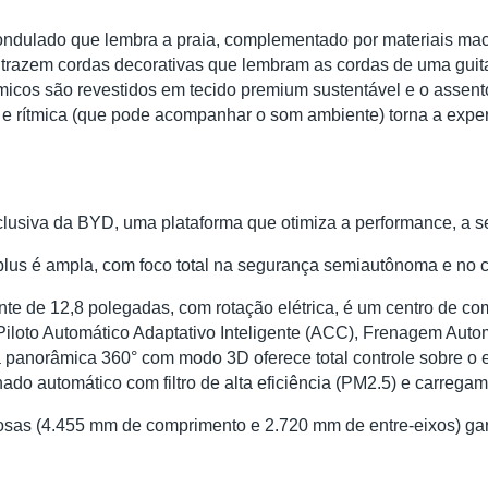
ondulado que lembra a praia, complementado por materiais ma
as trazem cordas decorativas que lembram as cordas de uma gu
icos são revestidos em tecido premium sustentável e o assento 
 e rítmica (que pode acompanhar o som ambiente) torna a experiê
clusiva da BYD, uma plataforma que otimiza a performance, a s
plus é ampla, com foco total na segurança semiautônoma e no c
utuante de 12,8 polegadas, com rotação elétrica, é um centro de
Piloto Automático Adaptativo Inteligente (ACC), Frenagem Aut
 panorâmica 360° com modo 3D oferece total controle sobre o 
nado automático com filtro de alta eficiência (PM2.5) e carrega
osas (4.455 mm de comprimento e 2.720 mm de entre-eixos) g