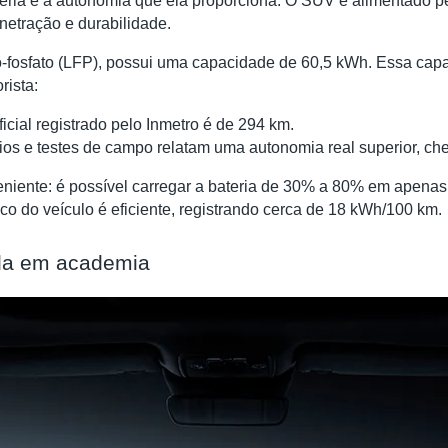
eria e a autonomia que ela proporciona. O SUV é alimentado 
netração e durabilidade.
ferro-fosfato (LFP), possui uma capacidade de 60,5 kWh. Essa c
rista:
cial registrado pelo Inmetro é de 294 km.
ios e testes de campo relatam uma autonomia real superior, ch
eniente: é possível carregar a bateria de 30% a 80% em apenas
o do veículo é eficiente, registrando cerca de 18 kWh/100 km.
rada em academia