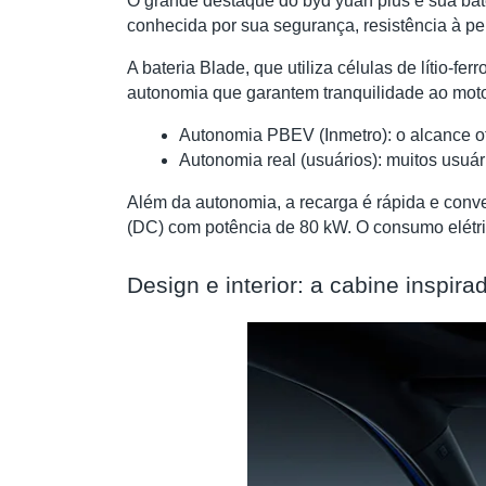
O grande destaque do byd yuan plus é sua bat
conhecida por sua segurança, resistência à pe
A bateria Blade, que utiliza células de lítio-
autonomia que garantem tranquilidade ao moto
Autonomia PBEV (Inmetro): o alcance ofi
Autonomia real (usuários): muitos usuár
Além da autonomia, a recarga é rápida e conv
(DC) com potência de 80 kW. O consumo elétric
Design e interior: a cabine inspi