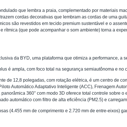
ondulado que lembra a praia, complementado por materiais ma
as trazem cordas decorativas que lembram as cordas de uma gu
icos são revestidos em tecido premium sustentável e o assento 
 e rítmica (que pode acompanhar o som ambiente) torna a experiê
clusiva da BYD, uma plataforma que otimiza a performance, a s
plus é ampla, com foco total na segurança semiautônoma e no c
utuante de 12,8 polegadas, com rotação elétrica, é um centro de
Piloto Automático Adaptativo Inteligente (ACC), Frenagem Aut
 panorâmica 360° com modo 3D oferece total controle sobre o 
nado automático com filtro de alta eficiência (PM2.5) e carrega
osas (4.455 mm de comprimento e 2.720 mm de entre-eixos) g