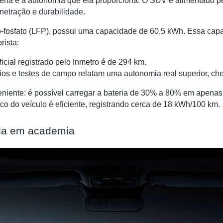
eria e a autonomia que ela proporciona. O SUV é alimentado 
netração e durabilidade.
ferro-fosfato (LFP), possui uma capacidade de 60,5 kWh. Essa c
rista:
cial registrado pelo Inmetro é de 294 km.
ios e testes de campo relatam uma autonomia real superior, ch
eniente: é possível carregar a bateria de 30% a 80% em apenas
o do veículo é eficiente, registrando cerca de 18 kWh/100 km.
rada em academia