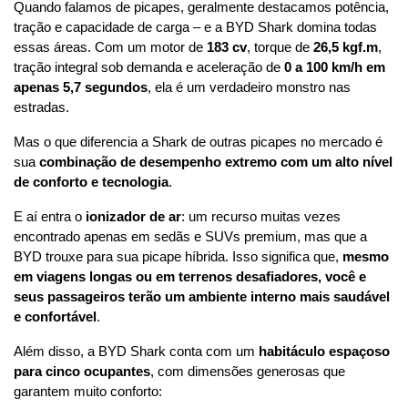
Quando falamos de picapes, geralmente destacamos potência, 
tração e capacidade de carga – e a BYD Shark domina todas 
essas áreas. Com um motor de 
183 cv
, torque de 
26,5 kgf.m
, 
tração integral sob demanda e aceleração de 
0 a 100 km/h em 
apenas 5,7 segundos
, ela é um verdadeiro monstro nas 
estradas.
Mas o que diferencia a Shark de outras picapes no mercado é 
sua 
combinação de desempenho extremo com um alto nível 
de conforto e tecnologia
.
E aí entra o 
ionizador de ar
: um recurso muitas vezes 
encontrado apenas em sedãs e SUVs premium, mas que a 
BYD trouxe para sua picape híbrida. Isso significa que, 
mesmo 
em viagens longas ou em terrenos desafiadores, você e 
seus passageiros terão um ambiente interno mais saudável 
e confortável
.
Além disso, a BYD Shark conta com um 
habitáculo espaçoso 
para cinco ocupantes
, com dimensões generosas que 
garantem muito conforto: