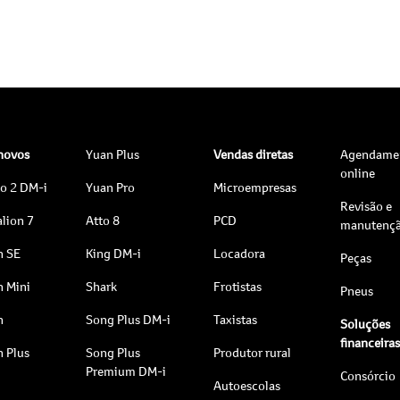
 novos
Yuan Plus
Vendas diretas
Agendame
online
to 2 DM-i
Yuan Pro
Microempresas
Revisão e
lion 7
Atto 8
PCD
manutenç
n SE
King DM-i
Locadora
Peças
n Mini
Shark
Frotistas
Pneus
n
Song Plus DM-i
Taxistas
Soluções
financeira
n Plus
Song Plus
Produtor rural
Premium DM-i
Consórcio
Autoescolas