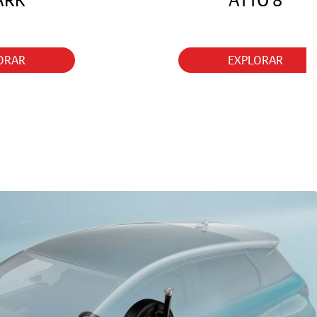
ARK
ATTO 8
ORAR
EXPLORAR