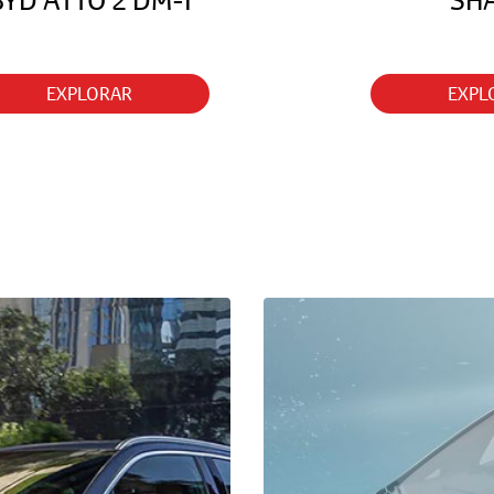
BYD ATTO 2 DM-I
SH
EXPLORAR
EXPL