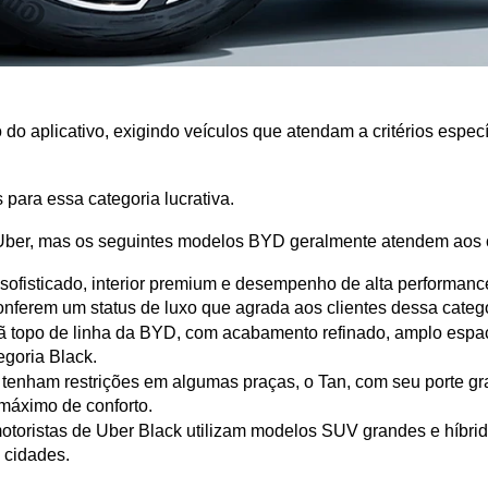
 do aplicativo, exigindo veículos que atendam a critérios especí
para essa categoria lucrativa.
 Uber, mas os seguintes modelos BYD geralmente atendem aos c
ofisticado, interior premium e desempenho de alta performance,
nferem um status de luxo que agrada aos clientes dessa catego
ã topo de linha da BYD, com acabamento refinado, amplo espaço
egoria Black.
nham restrições em algumas praças, o Tan, com seu porte gran
máximo de conforto.
otoristas de Uber Black utilizam modelos SUV grandes e híbrid
s cidades.