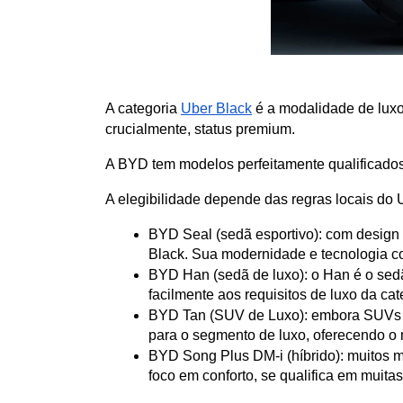
A categoria 
Uber Black
 é a modalidade de luxo
crucialmente, status premium. 
A BYD tem modelos perfeitamente qualificados 
A elegibilidade depende das regras locais do
BYD Seal (sedã esportivo): com design s
Black. Sua modernidade e tecnologia co
BYD Han (sedã de luxo): o Han é o sed
facilmente aos requisitos de luxo da cat
BYD Tan (SUV de Luxo): embora SUVs te
para o segmento de luxo, oferecendo o 
BYD Song Plus DM-i (híbrido): muitos m
foco em conforto, se qualifica em muita