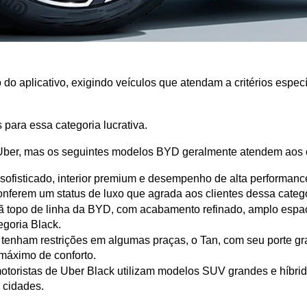
 do aplicativo, exigindo veículos que atendam a critérios especí
para essa categoria lucrativa.
 Uber, mas os seguintes modelos BYD geralmente atendem aos c
ofisticado, interior premium e desempenho de alta performance,
nferem um status de luxo que agrada aos clientes dessa catego
ã topo de linha da BYD, com acabamento refinado, amplo espaço
egoria Black.
nham restrições em algumas praças, o Tan, com seu porte gran
máximo de conforto.
otoristas de Uber Black utilizam modelos SUV grandes e híbrid
s cidades.