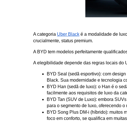
A categoria 
Uber Black
 é a modalidade de luxo
crucialmente, status premium. 
A BYD tem modelos perfeitamente qualificados 
A elegibilidade depende das regras locais do
BYD Seal (sedã esportivo): com design s
Black. Sua modernidade e tecnologia co
BYD Han (sedã de luxo): o Han é o sed
facilmente aos requisitos de luxo da cat
BYD Tan (SUV de Luxo): embora SUVs te
para o segmento de luxo, oferecendo o 
BYD Song Plus DM-i (híbrido): muitos m
foco em conforto, se qualifica em muita