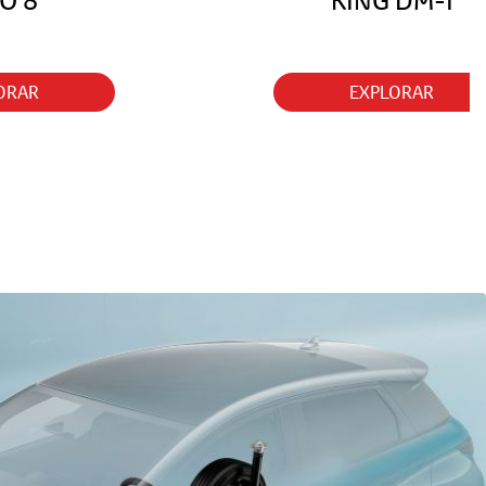
O 8
KING DM-I
ORAR
EXPLORAR