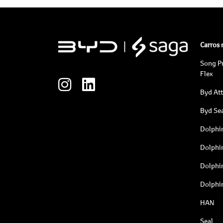
Carros
Song P
Flex
Byd At
Byd Sea
Dolphi
Dolphi
Dolphi
Dolphi
HAN
Seal