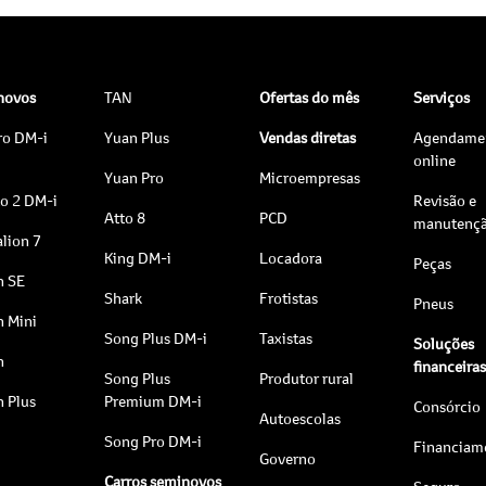
 novos
TAN
Ofertas do mês
Serviços
ro DM-i
Yuan Plus
Vendas diretas
Agendame
online
Yuan Pro
Microempresas
to 2 DM-i
Revisão e
Atto 8
PCD
manutenç
lion 7
King DM-i
Locadora
Peças
n SE
Shark
Frotistas
Pneus
n Mini
Song Plus DM-i
Taxistas
Soluções
n
financeira
Song Plus
Produtor rural
n Plus
Premium DM-i
Consórcio
Autoescolas
Song Pro DM-i
Financiam
Governo
Carros seminovos