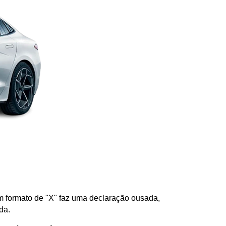
m formato de "X" faz uma declaração ousada, 
da. 