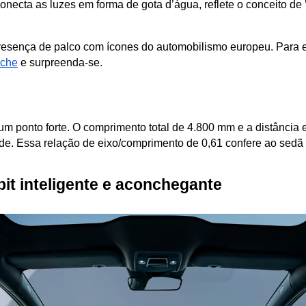
conecta as luzes em forma de gota d’água, reflete o conceito de 
resença de palco com ícones do automobilismo europeu. Para e
sche
 e surpreenda-se.
 um ponto forte. O comprimento total de 4.800 mm e a distância
ade. Essa relação de eixo/comprimento de 0,61 confere ao sedã
pit inteligente e aconchegante