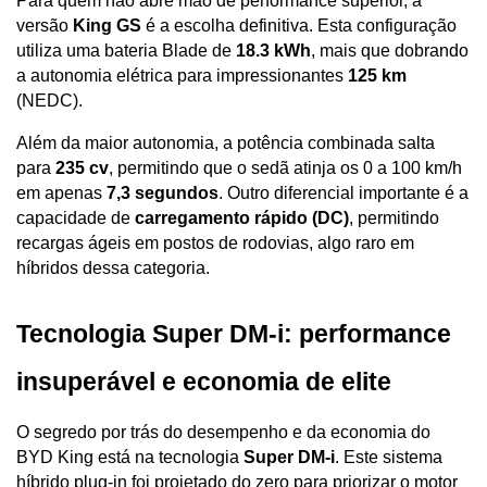
Para quem não abre mão de performance superior, a 
versão 
King GS
 é a escolha definitiva. Esta configuração 
utiliza uma bateria Blade de 
18.3 kWh
, mais que dobrando 
a autonomia elétrica para impressionantes 
125 km
(NEDC). 
Além da maior autonomia, a potência combinada salta 
para 
235 cv
, permitindo que o sedã atinja os 0 a 100 km/h 
em apenas 
7,3 segundos
. Outro diferencial importante é a 
capacidade de 
carregamento rápido (DC)
, permitindo 
recargas ágeis em postos de rodovias, algo raro em 
híbridos dessa categoria.
Tecnologia Super DM-i: performance 
insuperável e economia de elite
O segredo por trás do desempenho e da economia do 
BYD King está na tecnologia 
Super DM-i
. Este sistema 
híbrido plug-in foi projetado do zero para priorizar o motor 