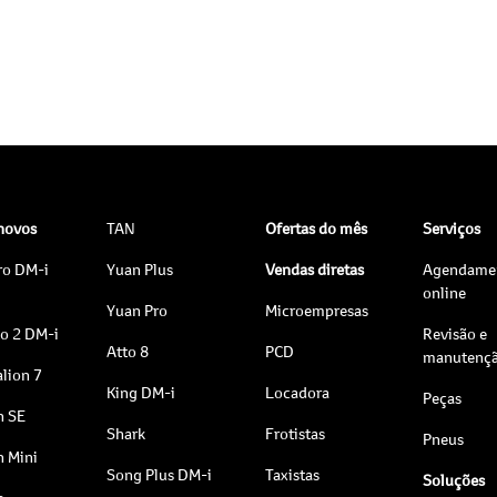
 novos
TAN
Ofertas do mês
Serviços
ro DM-i
Yuan Plus
Vendas diretas
Agendame
online
Yuan Pro
Microempresas
to 2 DM-i
Revisão e
Atto 8
PCD
manutenç
lion 7
King DM-i
Locadora
Peças
n SE
Shark
Frotistas
Pneus
n Mini
Song Plus DM-i
Taxistas
Soluções