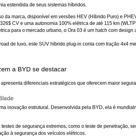
a estendida de seus sistemas híbridos.
da marca, disponível em versões HEV (Híbrido Puro) e PHEV (
 $326$ CV e uma autonomia 100% elétrica de até 115 km (WLTP
rica para o mercado urbano, o Ora 03 é um hatch com design a
road de luxo, este SUV híbrido plug-in conta com tração 4x4 m
azem a BYD se destacar
presenta diferenciais estratégicos que oferecem maior seguran
Blade
uma inovação estrutural. Desenvolvida pela BYD, ela é mundia
a testes de segurança extremos, como o teste de penetração, se
ação à segurança dos veículos elétricos.