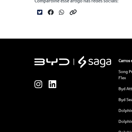
Compartilhe esse artigo nas redes sociais:
Carros
Song P
Flex
Byd At
Byd Sea
Dolphi
Dolphi