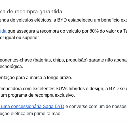
ama de recompra garantida
venda de veículos elétricos, a BYD estabeleceu um benefício exc
ida
 que assegura a recompra do veículo por 80% do valor da T
r igual ou superior.
mponentes-chave (baterias, chips, propulsão) garante não apen
ecnológica. 
entação para a marca a longo prazo.
petidora com excelentes SUVs híbridos e design, a BYD se de
e um programa de recompra exclusivo.
e uma concessionária Saga BYD
e converse com um de nossos c
ução elétrica em primeira mão.