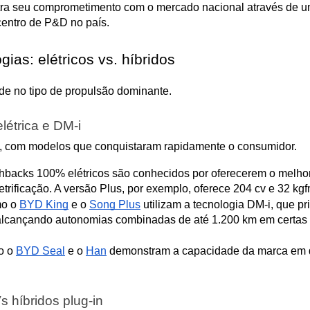
ra seu comprometimento com o mercado nacional através de um 
centro de P&D no país.
as: elétricos vs. híbridos
side no tipo de propulsão dominante.
étrica e DM-i
, com modelos que conquistaram rapidamente o consumidor.
chbacks 100% elétricos são conhecidos por oferecerem o melhor
etrificação. A versão Plus, por exemplo, oferece 204 cv e 32 kgf
o o 
BYD King
 e o 
Song Plus
 utilizam a tecnologia DM-i, que pri
alcançando autonomias combinadas de até 1.200 km em certas c
 o 
BYD Seal
 e o 
Han
 demonstram a capacidade da marca em de
híbridos plug-in