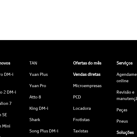
 novos
TAN
Ofertas do mês
Serviços
ro DM-i
Yuan Plus
Vendas diretas
Agendame
online
Yuan Pro
Microempresas
to 2 DM-i
Revisão e
Atto 8
PCD
manutenç
lion 7
King DM-i
Locadora
Peças
n SE
Shark
Frotistas
Pneus
n Mini
Song Plus DM-i
Taxistas
Soluções