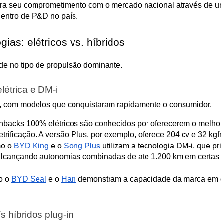
ra seu comprometimento com o mercado nacional através de um 
centro de P&D no país.
as: elétricos vs. híbridos
side no tipo de propulsão dominante.
étrica e DM-i
, com modelos que conquistaram rapidamente o consumidor.
chbacks 100% elétricos são conhecidos por oferecerem o melhor
etrificação. A versão Plus, por exemplo, oferece 204 cv e 32 kgf
o o 
BYD King
 e o 
Song Plus
 utilizam a tecnologia DM-i, que pri
alcançando autonomias combinadas de até 1.200 km em certas c
 o 
BYD Seal
 e o 
Han
 demonstram a capacidade da marca em de
híbridos plug-in