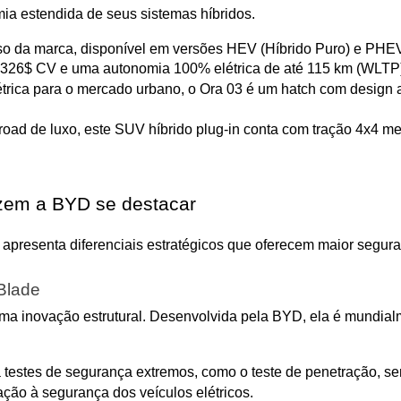
a estendida de seus sistemas híbridos.
da marca, disponível em versões HEV (Híbrido Puro) e PHEV (
 $326$ CV e uma autonomia 100% elétrica de até 115 km (WLTP
rica para o mercado urbano, o Ora 03 é um hatch com design a
road de luxo, este SUV híbrido plug-in conta com tração 4x4 m
azem a BYD se destacar
presenta diferenciais estratégicos que oferecem maior seguran
Blade
uma inovação estrutural. Desenvolvida pela BYD, ela é mundia
a testes de segurança extremos, como o teste de penetração, se
ação à segurança dos veículos elétricos.