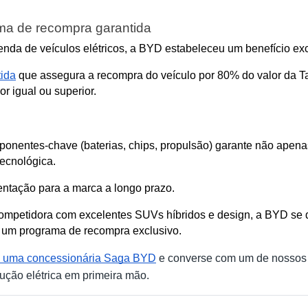
ama de recompra garantida
venda de veículos elétricos, a BYD estabeleceu um benefício exc
ida
 que assegura a recompra do veículo por 80% do valor da T
r igual ou superior.
mponentes-chave (baterias, chips, propulsão) garante não apen
ecnológica. 
entação para a marca a longo prazo.
petidora com excelentes SUVs híbridos e design, a BYD se de
e um programa de recompra exclusivo.
e uma concessionária Saga BYD
e converse com um de nossos c
ução elétrica em primeira mão.