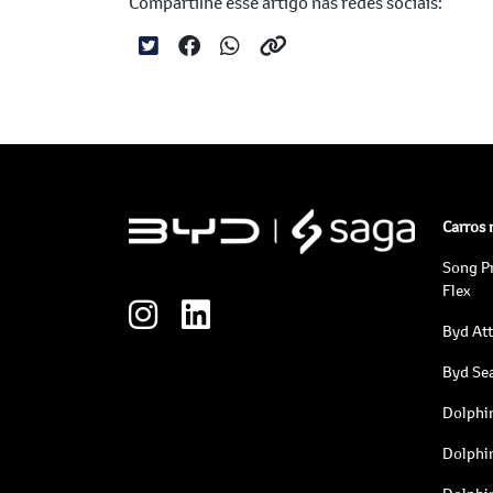
Compartilhe esse artigo nas redes sociais:
Carros
Song P
Flex
Byd At
Byd Sea
Dolphi
Dolphi