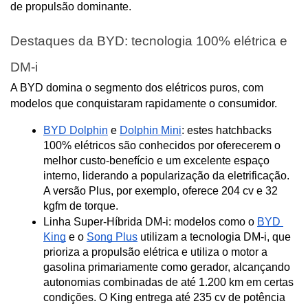
de propulsão dominante.
Destaques da BYD: tecnologia 100% elétrica e 
DM-i
A BYD domina o segmento dos elétricos puros, com 
modelos que conquistaram rapidamente o consumidor.
BYD Dolphin
 e 
Dolphin Mini
: estes hatchbacks 
100% elétricos são conhecidos por oferecerem o 
melhor custo-benefício e um excelente espaço 
interno, liderando a popularização da eletrificação. 
A versão Plus, por exemplo, oferece 204 cv e 32 
kgfm de torque.
Linha Super-Híbrida DM-i: modelos como o 
BYD 
King
 e o 
Song Plus
 utilizam a tecnologia DM-i, que 
prioriza a propulsão elétrica e utiliza o motor a 
gasolina primariamente como gerador, alcançando 
autonomias combinadas de até 1.200 km em certas 
condições. O King entrega até 235 cv de potência 