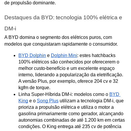
de propulsão dominante.
Destaques da BYD: tecnologia 100% elétrica e 
DM-i
A BYD domina o segmento dos elétricos puros, com 
modelos que conquistaram rapidamente o consumidor.
BYD Dolphin
 e 
Dolphin Mini
: estes hatchbacks 
100% elétricos são conhecidos por oferecerem o 
melhor custo-benefício e um excelente espaço 
interno, liderando a popularização da eletrificação. 
A versão Plus, por exemplo, oferece 204 cv e 32 
kgfm de torque.
Linha Super-Híbrida DM-i: modelos como o 
BYD 
King
 e o 
Song Plus
 utilizam a tecnologia DM-i, que 
prioriza a propulsão elétrica e utiliza o motor a 
gasolina primariamente como gerador, alcançando 
autonomias combinadas de até 1.200 km em certas 
condições. O King entrega até 235 cv de potência 