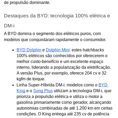
de propulsão dominante.
Destaques da BYD: tecnologia 100% elétrica e 
DM-i
A BYD domina o segmento dos elétricos puros, com 
modelos que conquistaram rapidamente o consumidor.
BYD Dolphin
 e 
Dolphin Mini
: estes hatchbacks 
100% elétricos são conhecidos por oferecerem o 
melhor custo-benefício e um excelente espaço 
interno, liderando a popularização da eletrificação. 
A versão Plus, por exemplo, oferece 204 cv e 32 
kgfm de torque.
Linha Super-Híbrida DM-i: modelos como o 
BYD 
King
 e o 
Song Plus
 utilizam a tecnologia DM-i, que 
prioriza a propulsão elétrica e utiliza o motor a 
gasolina primariamente como gerador, alcançando 
autonomias combinadas de até 1.200 km em certas 
condições. O King entrega até 235 cv de potência 